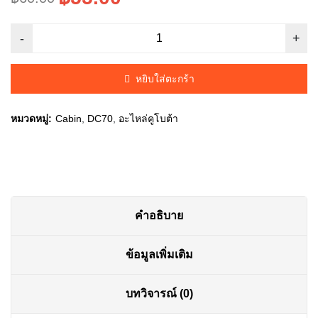
Original
Current
price
price
was:
is:
หยิบใส่ตะกร้า
฿60.00.
฿55.00.
หมวดหมู่:
Cabin
,
DC70
,
อะไหล่คูโบต้า
คำอธิบาย
ข้อมูลเพิ่มเติม
บทวิจารณ์ (0)