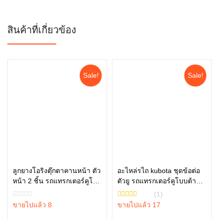
สินค้าที่เกี่ยวข้อง
Sale!
Sale!
ลูกยางโอริงตุ๊กตาคานหน้า ตัว
อะไหล่รไถ kubota ชุดข้อต่อ
หน้า 2 ชิ้น รถแทรกเตอร์คูโบต้
ตัวยู รถแทรกเตอร์คูโบบต้า
หยิบใส่ตะกร้า
หยิบใส่ตะกร้า
า รุ่น L3608, L4018, L4708,
รุ่น L3608, L4708, L3445-
(1)
L5018 tc402-13680 = 2
10001
ขายไปแล้ว 8
ขายไปแล้ว 17