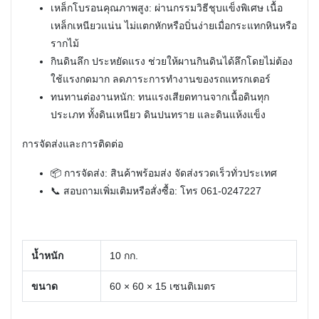
เหล็กโบรอนคุณภาพสูง: ผ่านกรรมวิธีชุบแข็งพิเศษ เนื้อ
เหล็กเหนียวแน่น ไม่แตกหักหรือบิ่นง่ายเมื่อกระแทกหินหรือ
รากไม้
กินดินลึก ประหยัดแรง ช่วยให้ผานกินดินได้ลึกโดยไม่ต้อง
ใช้แรงกดมาก ลดภาระการทำงานของรถแทรกเตอร์
ทนทานต่องานหนัก: ทนแรงเสียดทานจากเนื้อดินทุก
ประเภท ทั้งดินเหนียว ดินปนทราย และดินแห้งแข็ง
การจัดส่งและการติดต่อ
📦 การจัดส่ง: สินค้าพร้อมส่ง จัดส่งรวดเร็วทั่วประเทศ
📞 สอบถามเพิ่มเติมหรือสั่งซื้อ: โทร 061-0247227
น้ำหนัก
10 กก.
ขนาด
60 × 60 × 15 เซนติเมตร