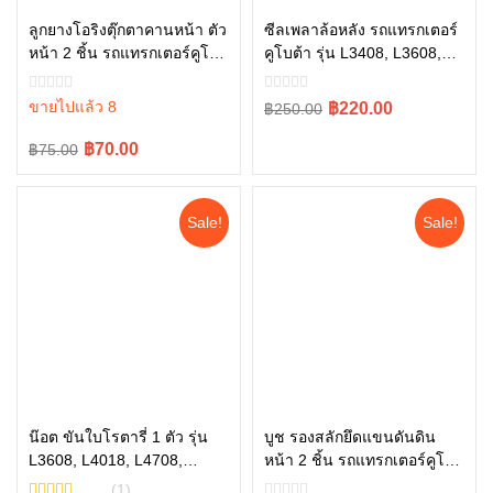
อ่านเพิ่ม
ลูกยางโอริงตุ๊กตาคานหน้า ตัว
ซีลเพลาล้อหลัง รถแทรกเตอร์
หน้า 2 ชิ้น รถแทรกเตอร์คูโบต้
คูโบต้า รุ่น L3408, L3608,
หยิบใส่ตะกร้า
า รุ่น L3608, L4018, L4708,
L4018 , TC422-44512
L5018 tc402-13680 = 2
ขายไปแล้ว 8
Original
Current
฿220.00
฿250.00
price
price
Original
Current
฿70.00
฿75.00
was:
is:
price
price
฿250.00.
฿220.00.
was:
is:
Sale!
Sale!
฿75.00.
฿70.00.
น๊อต ขันใบโรตารี่ 1 ตัว รุ่น
บูช รองสลักยึดแขนดันดิน
L3608, L4018, L4708,
หน้า 2 ชิ้น รถแทรกเตอร์คูโบต้
หยิบใส่ตะกร้า
หยิบใส่ตะกร้า
L5018
า รุ่น L4708, L5018 FD185
(1)