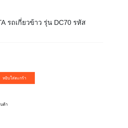
 รถเกี่ยวข้าว รุ่น DC70 รหัส
หยิบใส่ตะกร้า
โบต้า