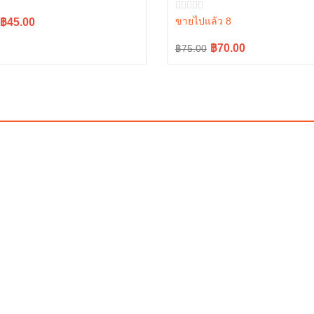
L4708, L5018 tc402-13680 = 2
l
t
ขายไปแล้ว 8
฿45.00
Original
Current
฿70.00
฿75.00
price
price
.
.
was:
is:
฿75.00.
฿70.00.