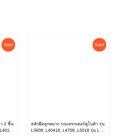
Sale!
Sale!
า 2 ชิ้น
สลักยึดลูกหมาก รถแทรกเตอร์คูโบต้า รุ่น
 L4018,
L3608, L40418, L4708, L5018 รุ่น L ทุก
หยิบใส่ตะกร้า