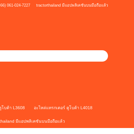
+66) 061-024-7227
tractorthailand มีแอปพลิเคชันบนมือถือแล้ว
คูโบต้า L3608
อะไหล่แทรกเตอร์ คูโบต้า L4018
rthailand มีแอปพลิเคชันบนมือถือแล้ว