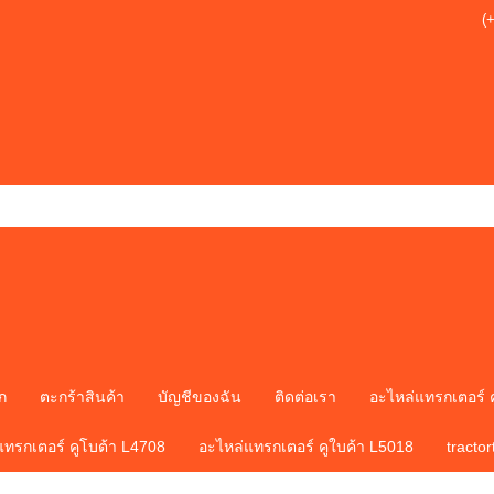
(
ก
ตะกร้าสินค้า
บัญชีของฉัน
ติดต่อเรา
อะไหล่แทรกเตอร์ 
แทรกเตอร์ คูโบต้า L4708
อะไหล่แทรกเตอร์ คูใบค้า L5018
tracto