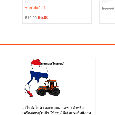
04512-50140
ขายไปแล้ว 1
Origina
Curren
฿50.00
price
price
Original
Current
฿5.00
฿10.00
was:
is:
price
price
฿50.00
฿45.00
was:
is:
฿10.00.
฿5.00.
อะไหล่คูโบต้า ออกแบบมาเฉพาะสำหรับ
เครื่องจักรคูโบต้า ใช้งานได้เต็มประสิทธิภาพ