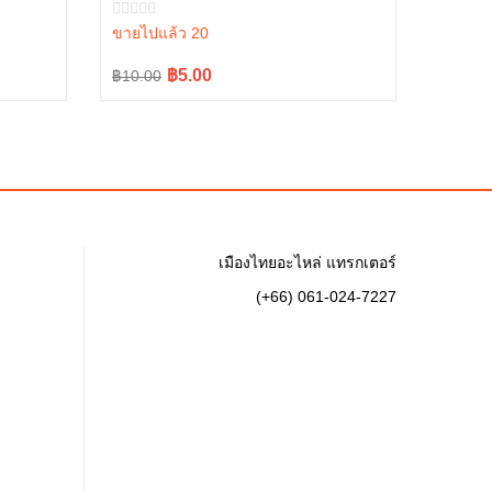
รุ่น 05511-50328
ขายไปแล้ว 20
Original
Current
฿5.00
฿10.00
price
price
was:
is:
฿10.00.
฿5.00.
เมืองไทยอะไหล่ แทรกเตอร์
(+66) 061-024-7227