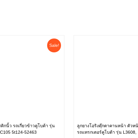
Sale!
ิกนิ้ว รถเกี่ยวข้าวคูโบต้า รุ่น
ลูกยางโอริงตุ๊กตาคานหน้า ตัวหน้
C105 5t124-52463
รถแทรกเตอร์คูโบต้า รุ่น L3608,
หยิบใส่ตะกร้า
หยิบใส่ตะกร้า