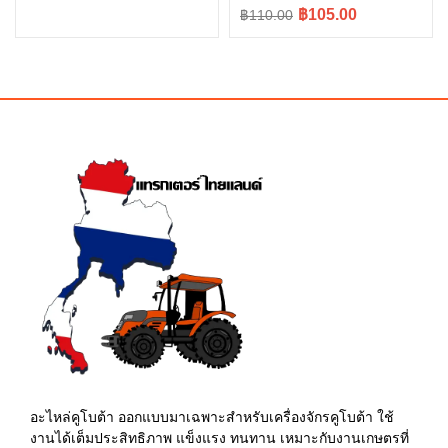
price
price
Original
Current
฿105.00
฿110.00
was:
is:
price
price
฿360.00.
฿315.00.
was:
is:
฿110.00.
฿105.00.
อะไหล่คูโบต้า ออกแบบมาเฉพาะสำหรับเครื่องจักรคูโบต้า ใช้
งานได้เต็มประสิทธิภาพ แข็งแรง ทนทาน เหมาะกับงานเกษตรที่