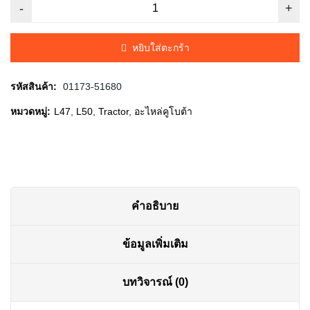
price
price
was:
is:
หยิบใส่ตะกร้า
฿40.00.
฿35.00.
รหัสสินค้า:
01173-51680
หมวดหมู่:
L47
,
L50
,
Tractor
,
อะไหล่คูโบต้า
คำอธิบาย
ข้อมูลเพิ่มเติม
บทวิจารณ์ (0)