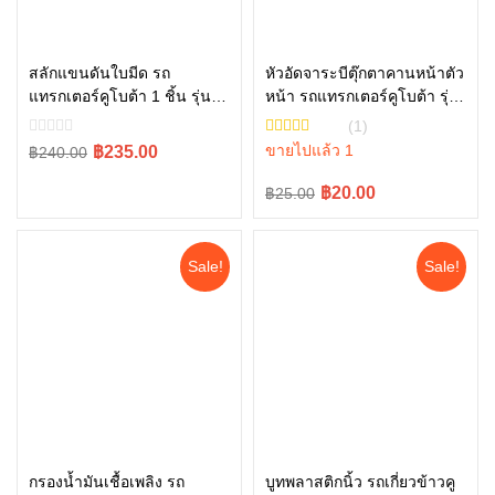
สลักแขนดันใบมีด รถ
หัวอัดจาระบีตุ๊กตาคานหน้าตัว
แทรกเตอร์คูโบต้า 1 ชิ้น รุ่น
หน้า รถแทรกเตอร์คูโบต้า รุ่น
หยิบใส่ตะกร้า
หยิบใส่ตะกร้า
L4708, L5018 , W9558-
L3608 – L5018 06611-
(1)
52102
15010
Original
Current
ขายไปแล้ว 1
฿235.00
฿240.00
price
price
Original
Current
฿20.00
฿25.00
was:
is:
price
price
฿240.00.
฿235.00.
was:
is:
Sale!
Sale!
฿25.00.
฿20.00.
กรองน้ำมันเชื้อเพลิง รถ
บูทพลาสติกนิ้ว รถเกี่ยวข้าวคู