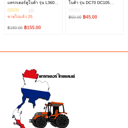
แทรกเตอร์คูโบต้า รุ่น L3608,
โบต้า รุ่น DC70 DC105
หยิบใส่ตะกร้า
หยิบใส่ตะกร้า
L4018, L4508, L4708,
5t124-52463
(2)
L5018, M6040 W9501-
ขายไปแล้ว 25
Original
Current
฿45.00
฿50.00
21010B
price
price
Original
Current
฿155.00
฿180.00
was:
is:
price
price
฿50.00.
฿45.00.
was:
is:
฿180.00.
฿155.00.