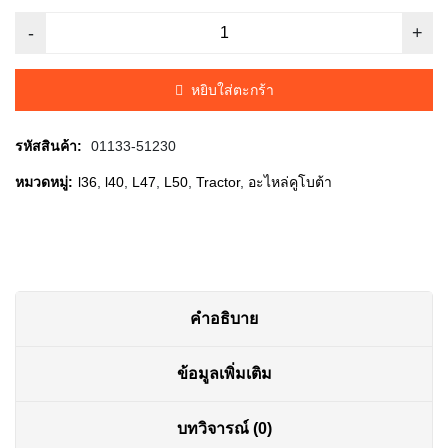
price
price
was:
is:
หยิบใส่ตะกร้า
฿20.00.
฿15.00.
รหัสสินค้า:
01133-51230
หมวดหมู่:
l36
,
l40
,
L47
,
L50
,
Tractor
,
อะไหล่คูโบต้า
คำอธิบาย
ข้อมูลเพิ่มเติม
บทวิจารณ์ (0)