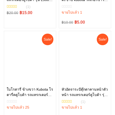
หยิบใส่ตะกร้า
L4018, L4508, L4708,
โบต้า รุ่น DC70 04512-
(1)
L5018 tc402-34340
50140
Original
Current
ขายไปแล้ว 1
฿15.00
฿20.00
price
price
Original
Current
฿5.00
฿10.00
was:
is:
price
price
฿20.00.
฿15.00.
was:
is:
Sale!
Sale!
฿10.00.
฿5.00.
ใบโรตารี่ ข้างขวา Kubota โร
หัวอัดจาระบีตุ๊กตาคานหน้าตัว
ตารี่คคูโบต้า รถแทรกเตอร์คู
หน้า รถแทรกเตอร์คูโบต้า รุ่น
หยิบใส่ตะกร้า
หยิบใส่ตะกร้า
โบต้า รุ่น L3608, L4018
L3608 – L5018 06611-
(1)
W9516-54173
15010
ขายไปแล้ว 25
ขายไปแล้ว 1