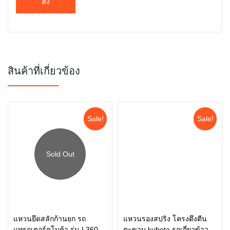
สินค้าที่เกี่ยวข้อง
Sale!
Sale!
อ่านเพิ่ม
แหวนยึดสลักก้านยก รถ
แหวนรองสปริง โครงตึงตีน
แทรกเตอร์คูโบต้า รุ่น L3608,
ตะขาบ kubota รถเกี่ยวข้าวคู