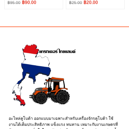
Original
Current
Original
Current
฿90.00
฿20.00
฿95.00
฿25.00
price
price
price
price
was:
is:
was:
is:
฿95.00.
฿90.00.
฿25.00.
฿20.00.
อะไหล่คูโบต้า ออกแบบมาเฉพาะสำหรับเครื่องจักรคูโบต้า ใช้
งานได้เต็มประสิทธิภาพ แข็งแรง ทนทาน เหมาะกับงานเกษตรที่