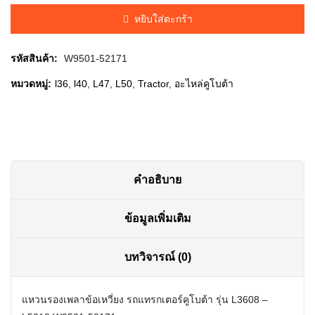
was:
is:
หยิบใส่ตะกร้า
฿220.00.
฿215.00.
รหัสสินค้า:
W9501-52171
หมวดหมู่:
l36
,
l40
,
L47
,
L50
,
Tractor
,
อะไหล่คูโบต้า
คำอธิบาย
ข้อมูลเพิ่มเติม
บทวิจารณ์ (0)
แหวนรองเพลาข้อเหวี่ยง รถแทรกเตอร์คูโบต้า รุ่น L3608 –