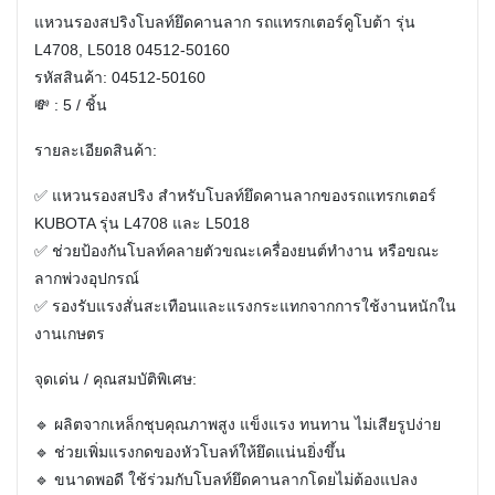
แหวนรองสปริงโบลท์ยึดคานลาก รถแทรกเตอร์คูโบต้า รุ่น
L4708, L5018 04512-50160
รหัสสินค้า: 04512-50160
💸 : 5 / ชิ้น
รายละเอียดสินค้า:
✅ แหวนรองสปริง สำหรับโบลท์ยึดคานลากของรถแทรกเตอร์
KUBOTA รุ่น L4708 และ L5018
✅ ช่วยป้องกันโบลท์คลายตัวขณะเครื่องยนต์ทำงาน หรือขณะ
ลากพ่วงอุปกรณ์
✅ รองรับแรงสั่นสะเทือนและแรงกระแทกจากการใช้งานหนักใน
งานเกษตร
จุดเด่น / คุณสมบัติพิเศษ:
🔹 ผลิตจากเหล็กชุบคุณภาพสูง แข็งแรง ทนทาน ไม่เสียรูปง่าย
🔹 ช่วยเพิ่มแรงกดของหัวโบลท์ให้ยึดแน่นยิ่งขึ้น
🔹 ขนาดพอดี ใช้ร่วมกับโบลท์ยึดคานลากโดยไม่ต้องแปลง