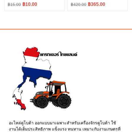
Original
Current
Original
Current
฿10.00
฿365.00
฿15.00
฿420.00
price
price
price
price
was:
is:
was:
is:
฿15.00.
฿10.00.
฿420.00.
฿365.00.
อะไหล่คูโบต้า ออกแบบมาเฉพาะสำหรับเครื่องจักรคูโบต้า ใช้
งานได้เต็มประสิทธิภาพ แข็งแรง ทนทาน เหมาะกับงานเกษตรที่