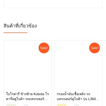
สินค้าที่เกี่ยวข้อง
Sale!
Sale!
ใบโรตารี่ ข้างซ้าย Kubota โร
กรองน้ำมันเชื้อเพลิง รถ
ตารี่คคูโบต้า รถแทรกเตอร์คู
แทรกเตอร์คูโบต้า รุ่น L3608,
หยิบใส่ตะกร้า
หยิบใส่ตะกร้า
โบต้า รุ่น L3608 L4018
L4018, L4508, L4708,
(1)
(2)