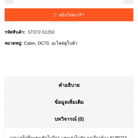
was:
is:
หยิบใส่ตะกร้า
฿30.00.
฿25.00.
รหัสสินค้า:
5T072-51250
หมวดหมู่:
Cabin
,
DC70
,
อะไหล่คูโบต้า
คำอธิบาย
ข้อมูลเพิ่มเติม
บทวิจารณ์ (0)
แผ่นเหล็กยึดแขนชักใบมีด1 แขนส่งใบตัด รถเกี่ยวข้าว KUBOTA