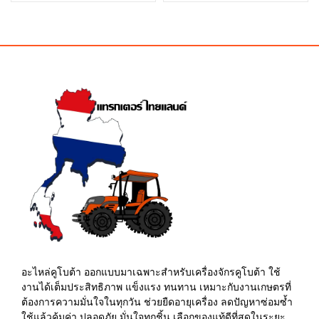
price
price
was:
is:
was:
is:
฿150.00.
฿135.00.
฿10.00.
฿5.00.
อะไหล่คูโบต้า ออกแบบมาเฉพาะสำหรับเครื่องจักรคูโบต้า ใช้
งานได้เต็มประสิทธิภาพ แข็งแรง ทนทาน เหมาะกับงานเกษตรที่
ต้องการความมั่นใจในทุกวัน ช่วยยืดอายุเครื่อง ลดปัญหาซ่อมซ้ำ
ใช้แล้วคุ้มค่า ปลอดภัย มั่นใจทุกชิ้น เลือกของแท้ดีที่สุดในระยะ