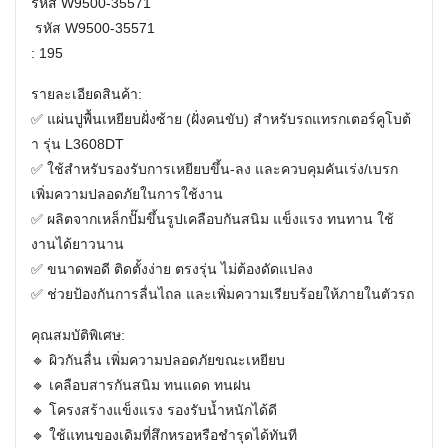
รหัส W9500-35571
รหัส W9500-35571
: 195
รายละเอียดสินค้า:
✅ แผ่นปูพื้นเหยียบฝั่งซ้าย (ฝั่งคนขับ) สำหรับรถแทรกเตอร์คูโบต้
า รุ่น L3608DT
✅ ใช้สำหรับรองรับการเหยียบขึ้น-ลง และควบคุมคันเร่ง/เบรก
เพิ่มความปลอดภัยในการใช้งาน
✅ ผลิตจากเหล็กปั๊มขึ้นรูปเคลือบกันสนิม แข็งแรง ทนทาน ใช้
งานได้ยาวนาน
✅ ขนาดพอดี ติดตั้งง่าย ตรงรุ่น ไม่ต้องดัดแปลง
✅ ช่วยป้องกันการลื่นไถล และเพิ่มความเรียบร้อยให้ภายในตัวรถ
คุณสมบัติพิเศษ:
🔹 ผิวกันลื่น เพิ่มความปลอดภัยขณะเหยียบ
🔹 เคลือบสารกันสนิม ทนแดด ทนฝน
🔹 โครงสร้างแข็งแรง รองรับน้ำหนักได้ดี
🔹 ใช้แทนของเดิมที่สึกหรอหรือชำรุดได้ทันที