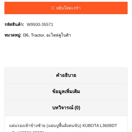
was:
is:
หยิบใส่ตะกร้า
฿195.00.
฿190.00.
รหัสสินค้า:
W9500-35571
หมวดหมู่:
l36
,
Tractor
,
อะไหล่คูโบต้า
คำอธิบาย
ข้อมูลเพิ่มเติม
บทวิจารณ์ (0)
แผ่นรองเท้าข้างซ้าย (แผ่นปูพื้นฝั่งคนขับ) KUBOTA L3608DT