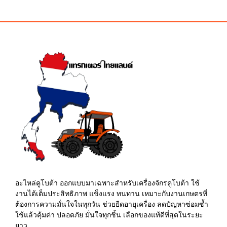
was:
is:
was:
is:
฿10.00.
฿5.00.
฿210.00.
฿185.00.
อะไหล่คูโบต้า ออกแบบมาเฉพาะสำหรับเครื่องจักรคูโบต้า ใช้
งานได้เต็มประสิทธิภาพ แข็งแรง ทนทาน เหมาะกับงานเกษตรที่
ต้องการความมั่นใจในทุกวัน ช่วยยืดอายุเครื่อง ลดปัญหาซ่อมซ้ำ
ใช้แล้วคุ้มค่า ปลอดภัย มั่นใจทุกชิ้น เลือกของแท้ดีที่สุดในระยะ
ยาว