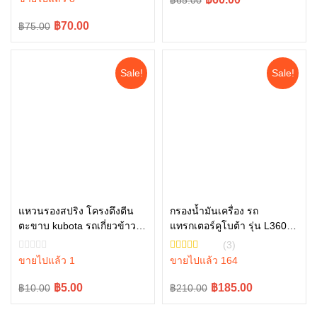
฿65.00
price
price
Original
Current
฿70.00
฿75.00
was:
is:
price
price
฿65.00.
฿60.00.
was:
is:
Sale!
Sale!
฿75.00.
฿70.00.
แหวนรองสปริง โครงตึงตีน
กรองน้ำมันเครื่อง รถ
ตะขาบ kubota รถเกี่ยวข้าวคู
แทรกเตอร์คูโบต้า รุ่น L3608,
หยิบใส่ตะกร้า
หยิบใส่ตะกร้า
โบต้า รุ่น DC70 04512-
L4018, L4508, L4708,
(3)
50140
L5018, M6040 , W9501-
ขายไปแล้ว 1
ขายไปแล้ว 164
31070B
Original
Current
Original
Current
฿5.00
฿185.00
฿10.00
฿210.00
price
price
price
price