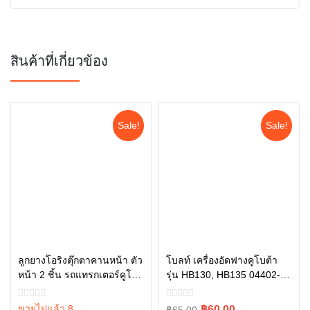
สินค้าที่เกี่ยวข้อง
Sale!
Sale!
ลูกยางโอริงตุ๊กตาคานหน้า ตัว
โบลท์ เครื่องอัดฟางคูโบต้า
หน้า 2 ชิ้น รถแทรกเตอร์คูโบต้
รุ่น HB130, HB135 04402-
หยิบใส่ตะกร้า
หยิบใส่ตะกร้า
า รุ่น L3608, L4018, L4708,
840AC
L5018 tc402-13680 = 2
ขายไปแล้ว 8
Original
Current
฿60.00