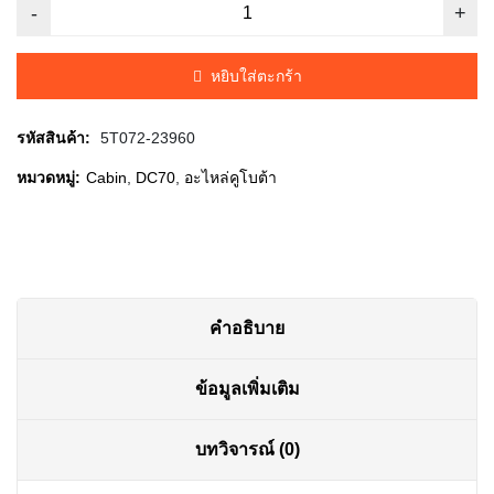
price
price
was:
is:
หยิบใส่ตะกร้า
฿35.00.
฿30.00.
รหัสสินค้า:
5T072-23960
หมวดหมู่:
Cabin
,
DC70
,
อะไหล่คูโบต้า
คำอธิบาย
ข้อมูลเพิ่มเติม
บทวิจารณ์ (0)