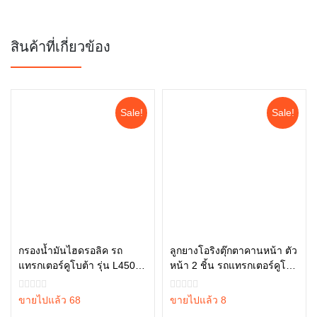
สินค้าที่เกี่ยวข้อง
Sale!
Sale!
กรองน้ำมันไฮดรอลิค รถ
ลูกยางโอริงตุ๊กตาคานหน้า ตัว
แทรกเตอร์คูโบต้า รุ่น L4508,
หน้า 2 ชิ้น รถแทรกเตอร์คูโบต้
หยิบใส่ตะกร้า
หยิบใส่ตะกร้า
L4708, L5018 , W9501-
า รุ่น L3608, L4018, L4708,
45101
L5018 tc402-13680 = 2
ขายไปแล้ว 68
ขายไปแล้ว 8