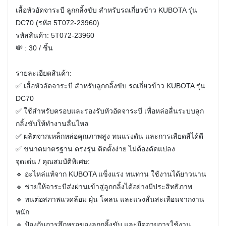
เสื้อหัวอัดจาระบี ลูกกลิ้งขับ สำหรับรถเกี่ยวข้าว KUBOTA รุ่น
DC70 (รหัส 5T072-23960)
รหัสสินค้า: 5T072-23960
💸 : 30 / ชิ้น
รายละเอียดสินค้า:
✅ เสื้อหัวอัดจาระบี สำหรับลูกกลิ้งขับ รถเกี่ยวข้าว KUBOTA รุ่น
DC70
✅ ใช้สำหรับครอบและรองรับหัวอัดจาระบี เพื่อหล่อลื่นระบบลูก
กลิ้งขับให้ทำงานลื่นไหล
✅ ผลิตจากเหล็กหล่อคุณภาพสูง ทนแรงดัน และการเสียดสีได้ดี
✅ ขนาดมาตรฐาน ตรงรุ่น ติดตั้งง่าย ไม่ต้องดัดแปลง
จุดเด่น / คุณสมบัติพิเศษ:
🔹 อะไหล่แท้จาก KUBOTA แข็งแรง ทนทาน ใช้งานได้ยาวนาน
🔹 ช่วยให้จาระบีส่งผ่านเข้าสู่ลูกกลิ้งได้อย่างมีประสิทธิภาพ
🔹 ทนต่อสภาพแวดล้อม ฝุ่น โคลน และแรงสั่นสะเทือนจากงาน
หนัก
🔹 ป้องกันการสึกหรอของลูกกลิ้งขับ และยืดอายุการใช้งาน