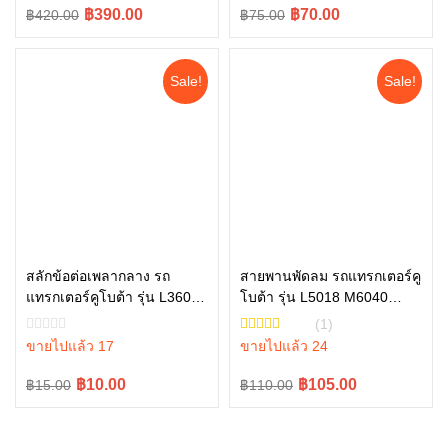
Original
Current
Original
Current
฿390.00
฿70.00
฿420.00
฿75.00
price
price
price
price
was:
is:
was:
is:
Sale!
Sale!
฿420.00.
฿390.00.
฿75.00.
฿70.00.
สลักข้อต่อเพลากลาง รถ
สายพานพัดลม รถแทรกเตอร์คู
แทรกเตอร์คูโบต้า รุ่น L3608,
โบต้า รุ่น L5018 M6040
หยิบใส่ตะกร้า
หยิบใส่ตะกร้า
L4018, L4708, L5018
M6240 TC803-97010
(1)
05411-00430
ขายไปแล้ว 17
ขายไปแล้ว 24
Original
Current
Original
Current
฿10.00
฿105.00
฿15.00
฿110.00
price
price
price
price
was:
is:
was:
is: