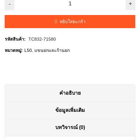
price
price
was:
is:
หยิบใส่ตะกร้า
฿50.00.
฿45.00.
รหัสสินค้า:
TC832-71580
หมวดหมู่:
L50
,
แขนยกและก้านยก
คำอธิบาย
ข้อมูลเพิ่มเติม
บทวิจารณ์ (0)