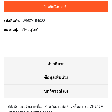
was:
is:
หยิบใส่ตะกร้า
฿430.00.
฿420.00.
รหัสสินค้า:
W9574-54022
หมวดหมู่:
อะไหล่คูโบต้า
คำอธิบาย
ข้อมูลเพิ่มเติม
บทวิจารณ์ (0)
สลักยึดแขนยึดผานขี้เมาสำหรับผานคัดท้ายคูโบต้า รุ่น DH246F