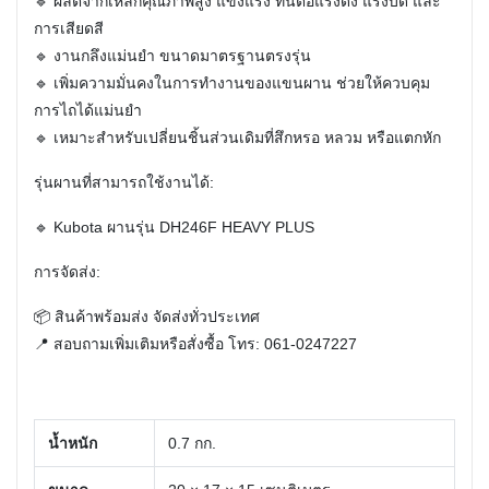
🔹 ผลิตจากเหล็กคุณภาพสูง แข็งแรง ทนต่อแรงดึง แรงบิด และ
การเสียดสี
🔹 งานกลึงแม่นยำ ขนาดมาตรฐานตรงรุ่น
🔹 เพิ่มความมั่นคงในการทำงานของแขนผาน ช่วยให้ควบคุม
การไถได้แม่นยำ
🔹 เหมาะสำหรับเปลี่ยนชิ้นส่วนเดิมที่สึกหรอ หลวม หรือแตกหัก
รุ่นผานที่สามารถใช้งานได้:
🔹 Kubota ผานรุ่น DH246F HEAVY PLUS
การจัดส่ง:
📦 สินค้าพร้อมส่ง จัดส่งทั่วประเทศ
📍 สอบถามเพิ่มเติมหรือสั่งซื้อ โทร: 061-0247227
น้ำหนัก
0.7 กก.