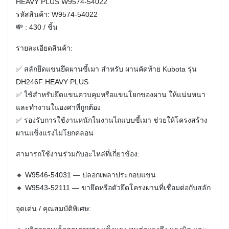
HEAVY PLUS W9574-54022
รหัสสินค้า: W9574-54022
💸 : 430 / ชิ้น
รายละเอียดสินค้า:
✅ สลักยึดแขนยึดผานขี้เมา สำหรับ
ผานคัดท้าย Kubota รุ่น
DH246F HEAVY PLUS
✅ ใช้สำหรับยึดแขนควบคุมหรือแขนโยกของผาน ให้แน่นหนา
และทำงานในองศาที่ถูกต้อง
✅ รองรับการใช้งานหนักในงานไถแบบขี้เมา ช่วยให้โครงสร้าง
ผานแข็งแรงไม่โยกคลอน
สามารถใช้งานร่วมกับอะไหล่ที่เกี่ยวข้อง:
🔸 W9546-54031 — ปลอกเพลาประกอบแขน
🔸 W9543-52111 — ขายึดหรือตัวยึดโครงผานที่เชื่อมต่อกับสลัก
จุดเด่น / คุณสมบัติพิเศษ: