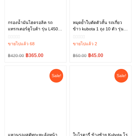
กรองน้ำมันไฮดรอลิค รถ
หมุดย้ำใบตัดตัวสั้น รถเกี่ยว
แทรกเตอร์คูโบต้า รุ่น L4508,
ข้าว kubota 1 ถุง 10 ตัว รุ่น
หยิบใส่ตะกร้า
หยิบใส่ตะกร้า
L4708, L5018 , W9501-
DC70 5T072-51380
45101
ขายไปแล้ว 68
ขายไปแล้ว 2
Original
Current
Original
Current
฿365.00
฿45.00
฿420.00
฿50.00
price
price
price
price
was:
is:
was:
is:
Sale!
Sale!
฿420.00.
฿365.00.
฿50.00.
฿45.00.
แหวนรองสตัทกะทะล้อหน้า
ใบโรตารี่ ข้างซ้าย Kubota โร