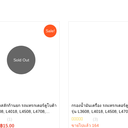
Sale!
อ่านเพิ่ม
สลักก้านยก รถแทรกเตอร์คูโบต้า
กรองน้ำมันเครื่อง รถแทรกเตอร์ค
608, L4018, L4508, L4708,
รุ่น L3608, L4018, L4508, L470
หยิบใส่ตะกร้า
tc402-34340
L5018, M6040 , W9501-31070
(1)
(3)
l
t
ขายไปแล้ว 164
฿15.00