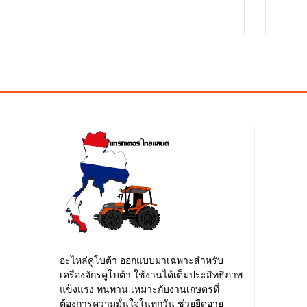
price
price
price
price
was:
is:
was:
is:
฿240.00.
฿235.00.
฿20.00
฿15.00
อะไหล่คูโบต้า ออกแบบมาเฉพาะสำหรับ
เครื่องจักรคูโบต้า ใช้งานได้เต็มประสิทธิภาพ
แข็งแรง ทนทาน เหมาะกับงานเกษตรที่
ต้องการความมั่นใจในทุกวัน ช่วยยืดอายุ