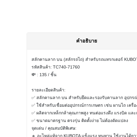
คำอธิบาย
สลักคานลาก บน (สลักรถไถ) สำหรับรถแทรกเตอร์ KUBOT
รหัสสินค้า: TC740-71760
💸 : 135 / ชิ้น
รายละเอียดสินค้า:
✅ สลักคานลาก บน สำหรับยึดและรองรับคานลาก อุปกรณ์
✅ ใช้สำหรับเชื่อมต่ออุปกรณ์การเกษตร เช่น ผานไถ เครื่
✅ ผลิตจากเหล็กกล้าคุณภาพสูง ทนต่อแรงดึง แรงบิด แ
✅ ขนาดมาตรฐาน ตรงรุ่น ติดตั้งง่าย ไม่ต้องดัดแปลง
จุดเด่น / คุณสมบัติพิเศษ:
🔹 อะไหล่แท้จาก KUBOTA แข็งแรง ทนทาน ใช้งานได้ย