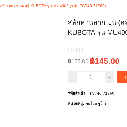
หรับรถแทรกเตอร์ KUBOTA รุ่น MU4902 (รหัส TC740-71760)
สลักคานลาก บน (สล
Sale!
KUBOTA รุ่น MU490
฿145.00
฿155.00
Original
Current
price
price
was:
is:
รหัสสินค้า:
TC740-71760
฿155.00.
฿145.00.
หมวดหมู่:
อะไหล่คูโบต้า