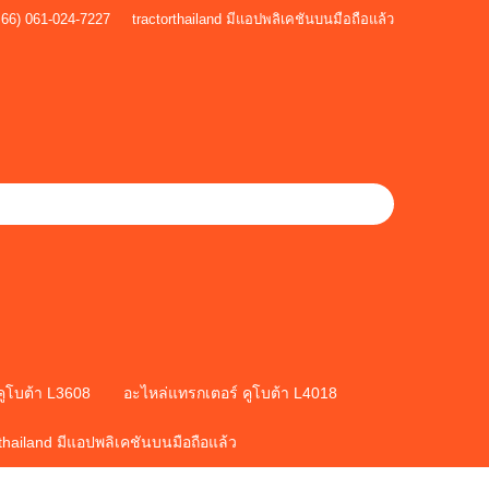
+66) 061-024-7227
tractorthailand มีแอปพลิเคชันบนมือถือแล้ว
คูโบต้า L3608
อะไหล่แทรกเตอร์ คูโบต้า L4018
rthailand มีแอปพลิเคชันบนมือถือแล้ว