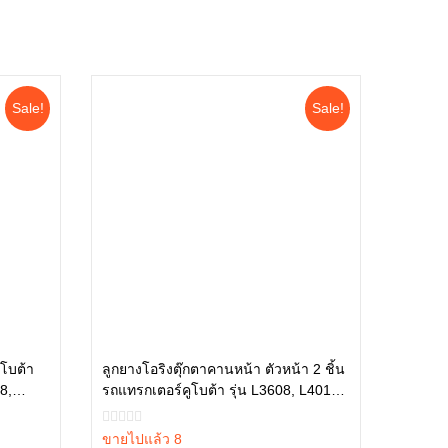
Sale!
Sale!
ูโบต้า
ลูกยางโอริงตุ๊กตาคานหน้า ตัวหน้า 2 ชิ้น
8,
รถแทรกเตอร์คูโบต้า รุ่น L3608, L4018,
หยิบใส่ตะกร้า
B
L4708, L5018 tc402-13680 = 2
ขายไปแล้ว 8