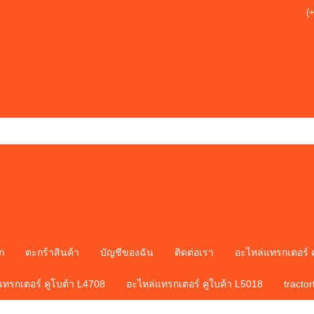
(
ก
ตะกร้าสินค้า
บัญชีของฉัน
ติดต่อเรา
อะไหล่แทรกเตอร์ 
แทรกเตอร์ คูโบต้า L4708
อะไหล่แทรกเตอร์ คูใบค้า L5018
tracto