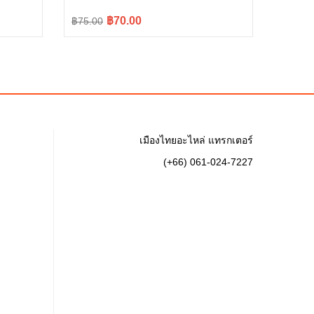
Original
Current
฿70.00
฿75.00
price
price
was:
is:
฿75.00.
฿70.00.
เมืองไทยอะไหล่ แทรกเตอร์
(+66) 061-024-7227