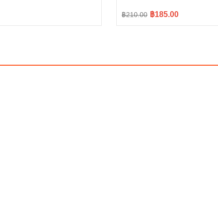
Original
Current
฿185.00
฿210.00
price
price
.
.
was:
is:
฿210.00.
฿185.00.