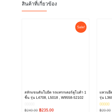
สินค้าที่เกี่ยวข้อง
Sale!
สลักแขนดันใบมีด รถแทรกเตอร์คูโบต้า 1
แหวนยึด
ชิ้น รุ่น L4708, L5018 , W9558-52102
รุ่น L3
หยิบใส่ตะกร้า
L5018 
Original
Current
Origina
Curren
฿235.00
฿240.00
฿20.00