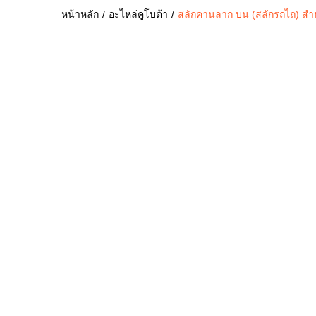
หน้าหลัก
อะไหล่คูโบต้า
สลักคานลาก บน (สลักรถไถ) สำ