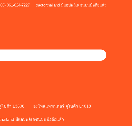
+66) 061-024-7227
tractorthailand มีแอปพลิเคชันบนมือถือแล้ว
คูโบต้า L3608
อะไหล่แทรกเตอร์ คูโบต้า L4018
rthailand มีแอปพลิเคชันบนมือถือแล้ว