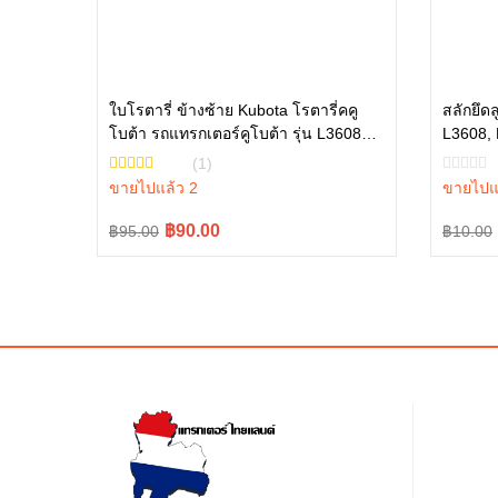
ใบโรตารี่ ข้างซ้าย Kubota โรตารี่คคู
สลักยึด
โบต้า รถแทรกเตอร์คูโบต้า รุ่น L3608
L3608, 
หยิบใส่ตะกร้า
L4018 W9516-54163
รุ่น 05
(1)
ขายไปแล้ว 2
ขายไปแ
Original
Current
Origina
Curren
฿90.00
฿95.00
฿10.00
price
price
price
price
was:
is:
was:
is:
฿95.00.
฿90.00.
฿10.00
฿5.00.