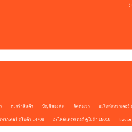
(
ก
ตะกร้าสินค้า
บัญชีของฉัน
ติดต่อเรา
อะไหล่แทรกเตอร์ 
แทรกเตอร์ คูโบต้า L4708
อะไหล่แทรกเตอร์ คูใบค้า L5018
tracto