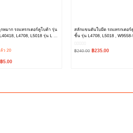
ลูกหมาก รถแทรกเตอร์คูโบต้า รุ่น
สลักแขนดันใบมีด รถแทรกเตอร์ค
L40418, L4708, L5018 รุ่น L ทุก
ชิ้น รุ่น L4708, L5018 , W9558
หยิบใส่ตะกร้า
หยิบใส่ตะกร้า
511-50328
ล้ว 20
Original
Current
฿235.00
฿240.00
price
price
l
t
฿5.00
was:
is:
฿240.00.
฿235.00.
.