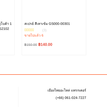
ูโบต้า 1
สเปรย์ สีเทาเข้ม GS000-00301
-52102
หยิบใส่ตะกร้า
(3)
ขายไปแล้ว 6
Original
Current
฿140.00
฿150.00
price
price
was:
is:
฿150.00.
฿140.00.
เมืองไทยอะไหล่ แทรกเตอร์
(+66) 061-024-7227