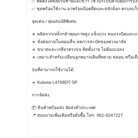
✅ ติดตั้งได้ทั้งด้านซ้ายและขวา ใช้ในระบบควบคุมการบังค
✅ ชุดพร้อมใช้งาน มาพร้อมน๊อตยึดและสลักล็อก ครบจบใน
จุดเด่น / คุณสมบัติพิเศษ:
🔹 ผลิตจากเหล็กกล้าคุณภาพสูง แข็งแรง ทนแรงบิดและ
🔹 ข้อต่อภายในหมุนลื่น ลดการสะบัดของพวงมาลัย
🔹 ขนาดและเกลียวตรงรุ่น ติดตั้งง่าย ไม่ต้องแปลง
🔹 เหมาะสำหรับเปลี่ยนลูกหมากเดิมที่หลวม คลอน หรือเส
รุ่นที่สามารถใช้งานได้:
🔹 Kubota L4708DT-SP
การจัดส่ง:
📦 สินค้าพร้อมส่ง จัดส่งทั่วประเทศ
📍 สอบถามเพิ่มเติมหรือสั่งซื้อ โทร: 061-0247227