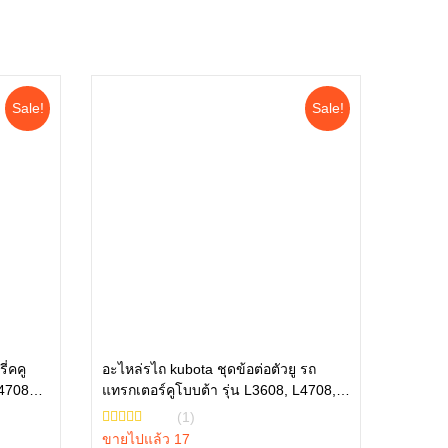
Sale!
Sale!
ี่คคู
อะไหล่รไถ kubota ชุดข้อต่อตัวยู รถ
L4708
แทรกเตอร์คูโบบต้า รุ่น L3608, L4708,
หยิบใส่ตะกร้า
L3445-10001
(1)
ขายไปแล้ว 17