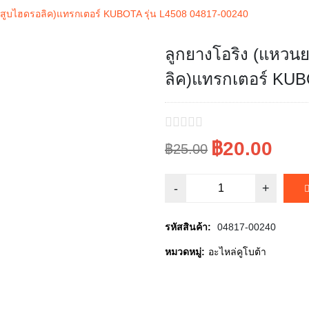
นสูบไฮดรอลิค)แทรกเตอร์ KUBOTA รุ่น L4508 04817-00240
ลูกยางโอริง (แหวน
Sale!
ลิค)แทรกเตอร์ KUB
฿20.00
฿25.00
Original
Current
price
price
was:
is:
รหัสสินค้า:
04817-00240
฿25.00.
฿20.00.
หมวดหมู่:
อะไหล่คูโบต้า