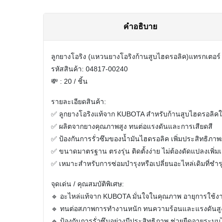
คำอธิบาย
ลูกยางโอริง (แหวนยางโอริงก้านสูบไฮดรอลิค)
แทรกเตอร์
รหัสสินค้า: 04817-00240
💸 : 20 / ชิ้น
รายละเอียดสินค้า:
✅ ลูกยางโอริงแท้จาก KUBOTA สำหรับก้านสูบไฮดรอลิคใ
✅ ผลิตจากยางคุณภาพสูง ทนต่อแรงดันและการเสียดสี
✅ ป้องกันการรั่วซึมของน้ำมันไฮดรอลิค เพิ่มประสิทธ
✅ ขนาดมาตรฐาน ตรงรุ่น ติดตั้งง่าย ไม่ต้องดัดแปลงเพิ่มเ
✅ เหมาะสำหรับการซ่อมบำรุงหรือเปลี่ยนอะไหล่เดิมที่ชำร
จุดเด่น / คุณสมบัติพิเศษ:
🔹 อะไหล่แท้จาก KUBOTA มั่นใจในคุณภาพ อายุการใช้
🔹 ทนต่อสภาพการทำงานหนัก ทนความร้อนและแรงดันสู
🔹 ป้องกันการรั่วซึมอย่างมีประสิทธิภาพ ช่วยยืดอายุระบ