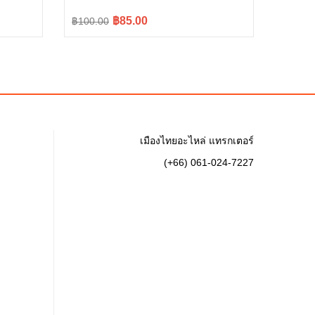
Original
Current
฿85.00
฿100.00
price
price
was:
is:
฿100.00.
฿85.00.
เมืองไทยอะไหล่ แทรกเตอร์
(+66) 061-024-7227