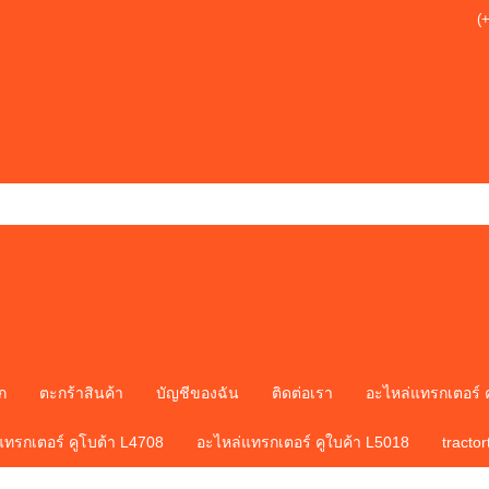
(
ก
ตะกร้าสินค้า
บัญชีของฉัน
ติดต่อเรา
อะไหล่แทรกเตอร์ 
แทรกเตอร์ คูโบต้า L4708
อะไหล่แทรกเตอร์ คูใบค้า L5018
tracto