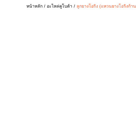
หน้าหลัก
อะไหล่คูโบต้า
ลูกยางโอริง (แหวนยางโอริงก้า