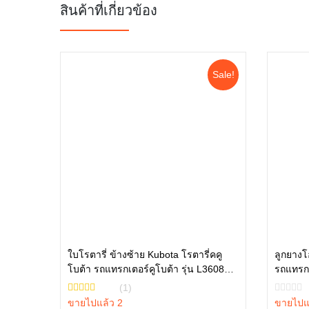
สินค้าที่เกี่ยวข้อง
Sale!
ใบโรตารี่ ข้างซ้าย Kubota โรตารี่คคู
ลูกยางโอ
โบต้า รถแทรกเตอร์คูโบต้า รุ่น L3608
รถแทรกเ
หยิบใส่ตะกร้า
L4018 W9516-54163
L4708, 
(1)
ขายไปแล้ว 2
ขายไปแ