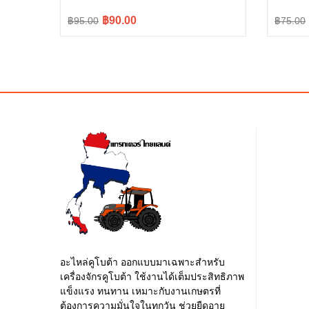
Original
Current
Origina
Curren
฿90.00
฿95.00
฿75.00
price
price
price
price
was:
is:
was:
is:
฿95.00.
฿90.00.
฿75.00
฿70.00
อะไหล่คูโบต้า ออกแบบมาเฉพาะสำหรับ
เครื่องจักรคูโบต้า ใช้งานได้เต็มประสิทธิภาพ
แข็งแรง ทนทาน เหมาะกับงานเกษตรที่
ต้องการความมั่นใจในทุกวัน ช่วยยืดอายุ