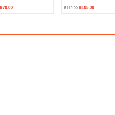
l
t
Original
Current
฿70.00
฿105.00
฿110.00
price
price
was:
is:
.
.
฿110.00.
฿105.00.