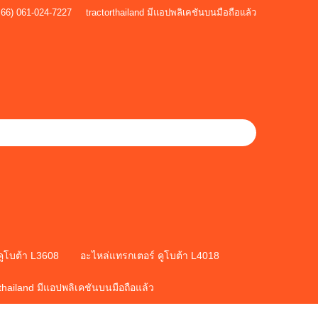
+66) 061-024-7227
tractorthailand มีแอปพลิเคชันบนมือถือแล้ว
คูโบต้า L3608
อะไหล่แทรกเตอร์ คูโบต้า L4018
rthailand มีแอปพลิเคชันบนมือถือแล้ว