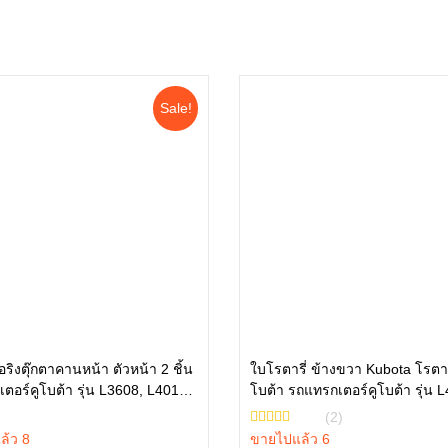
Sale!
ริงตุ๊กตาคานหน้า ตัวหน้า 2 ชิ้น
ใบโรตารี่ ข้างขวา Kubota โรตาร
ตอร์คูโบต้า รุ่น L3608, L4018,
โบต้า รถแทรกเตอร์คูโบต้า รุ่น 
หยิบใส่ตะกร้า
หยิบใส่ตะกร้า
L5018 tc402-13680 = 2
L5018 W9518-54071
(2)
ล้ว 8
ขายไปแล้ว 6