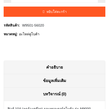
was:
is:
หยิบใส่ตะกร้า
฿20.00.
฿15.00.
รหัสสินค้า:
W9501-56020
หมวดหมู่:
อะไหล่คูโบต้า
คำอธิบาย
ข้อมูลเพิ่มเติม
บทวิจารณ์ (0)
ฟิวส์ 10A (ลดล้างสต๊อก) รถแทรกเตอร์คูโบต้า รุ่น M9000