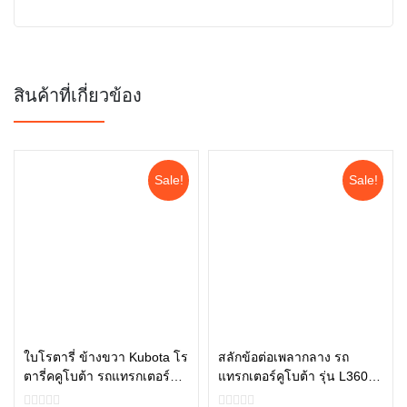
สินค้าที่เกี่ยวข้อง
Sale!
Sale!
ใบโรตารี่ ข้างขวา Kubota โร
สลักข้อต่อเพลากลาง รถ
ตารี่คคูโบต้า รถแทรกเตอร์คู
แทรกเตอร์คูโบต้า รุ่น L3608,
หยิบใส่ตะกร้า
หยิบใส่ตะกร้า
โบต้า รุ่น L3608, L4018
L4018, L4708, L5018