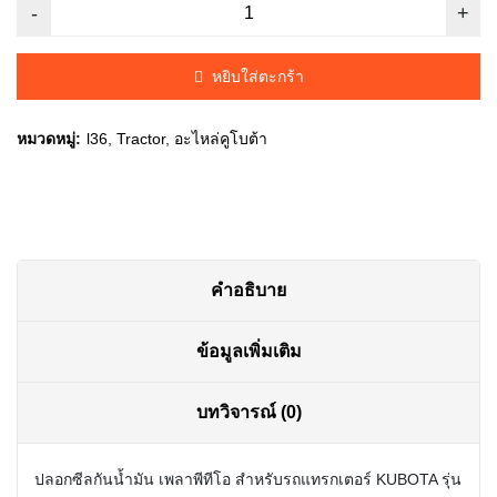
price
price
was:
is:
หยิบใส่ตะกร้า
฿110.00.
฿105.00.
หมวดหมู่:
l36
,
Tractor
,
อะไหล่คูโบต้า
คำอธิบาย
ข้อมูลเพิ่มเติม
บทวิจารณ์ (0)
ปลอกซีลกันน้ำมัน เพลาพีทีโอ สำหรับรถแทรกเตอร์ KUBOTA รุ่น