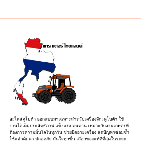
฿50.00.
฿45.00.
was:
is:
฿210.00.
฿185.00.
อะไหล่คูโบต้า ออกแบบมาเฉพาะสำหรับเครื่องจักรคูโบต้า ใช้
งานได้เต็มประสิทธิภาพ แข็งแรง ทนทาน เหมาะกับงานเกษตรที่
ต้องการความมั่นใจในทุกวัน ช่วยยืดอายุเครื่อง ลดปัญหาซ่อมซ้ำ
ใช้แล้วคุ้มค่า ปลอดภัย มั่นใจทุกชิ้น เลือกของแท้ดีที่สุดในระยะ