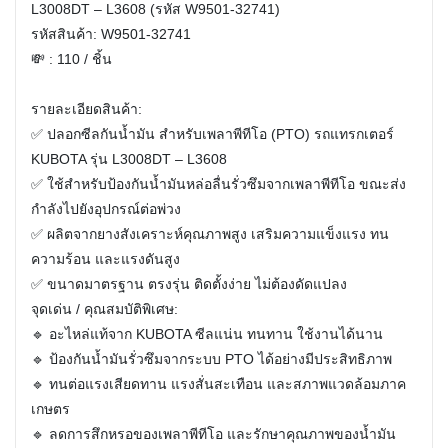
L3008DT – L3608 (รหัส W9501-32741)
รหัสสินค้า: W9501-32741
💸 : 110 / ชิ้น
รายละเอียดสินค้า:
✅ ปลอกซีลกันน้ำมัน สำหรับเพลาพีทีโอ (PTO) รถแทรกเตอร์
KUBOTA รุ่น L3008DT – L3608
✅ ใช้สำหรับป้องกันน้ำมันหล่อลื่นรั่วซึมจากเพลาพีทีโอ ขณะส่ง
กำลังไปยังอุปกรณ์ต่อพ่วง
✅ ผลิตจากยางสังเคราะห์คุณภาพสูง เสริมความแข็งแรง ทน
ความร้อน และแรงดันสูง
✅ ขนาดมาตรฐาน ตรงรุ่น ติดตั้งง่าย ไม่ต้องดัดแปลง
จุดเด่น / คุณสมบัติพิเศษ:
🔹 อะไหล่แท้จาก KUBOTA ซีลแน่น ทนทาน ใช้งานได้นาน
🔹 ป้องกันน้ำมันรั่วซึมจากระบบ PTO ได้อย่างมีประสิทธิภาพ
🔹 ทนต่อแรงเสียดทาน แรงสั่นสะเทือน และสภาพแวดล้อมภาค
เกษตร
🔹 ลดการสึกหรอของเพลาพีทีโอ และรักษาคุณภาพของน้ำมัน