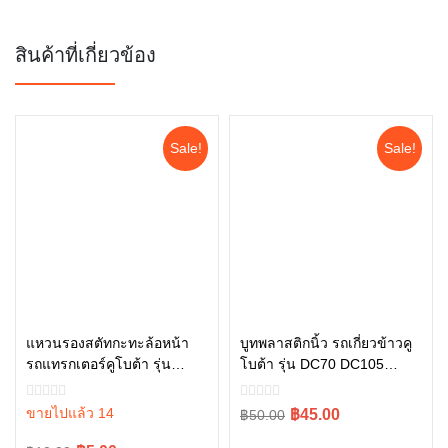
สินค้าที่เกี่ยวข้อง
Sale!
Sale!
แหวนรองสตัทกะทะล้อหน้า
บูทพลาสติกนิ้ว รถเกี่ยวข้าวคู
รถแทรกเตอร์คูโบต้า รุ่น
โบต้า รุ่น DC70 DC105
หยิบใส่ตะกร้า
หยิบใส่ตะกร้า
L3408, L4508 04013-60140
5t124-52463
ขายไปแล้ว 14
Original
Current
฿45.00
฿50.00
price
price