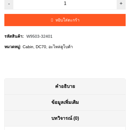
price
price
was:
is:
หยิบใส่ตะกร้า
฿45.00.
฿40.00.
รหัสสินค้า:
W9503-32401
หมวดหมู่:
Cabin
,
DC70
,
อะไหล่คูโบต้า
คำอธิบาย
ข้อมูลเพิ่มเติม
บทวิจารณ์ (0)