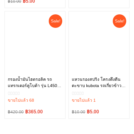
Original
Current
฿5.00
฿10.00
was:
is:
price
price
฿50.00.
฿45.00.
was:
is:
Sale!
Sale!
฿10.00.
฿5.00.
กรองน้ำมันไฮดรอลิค รถ
แหวนรองสปริง โครงตึงตีน
แทรกเตอร์คูโบต้า รุ่น L4508,
ตะขาบ kubota รถเกี่ยวข้าวคู
หยิบใส่ตะกร้า
หยิบใส่ตะกร้า
L4708, L5018 , W9501-
โบต้า รุ่น DC70 04512-
45101
50140
ขายไปแล้ว 68
ขายไปแล้ว 1
Original
Current
Original
Current
฿365.00
฿5.00
฿420.00
฿10.00
price
price
price
price
was:
is:
was:
is:
฿420.00.
฿365.00.
฿10.00.
฿5.00.