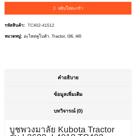
was:
is:
หยิบใส่ตะกร้า
฿40.00.
฿35.00.
รหัสสินค้า:
TC402-41512
หมวดหมู่:
อะไหล่คูโบต้า
,
Tractor
,
l36
,
l40
คำอธิบาย
ข้อมูลเพิ่มเติม
บทวิจารณ์ (0)
บูชพวงมาลัย Kubota Tractor