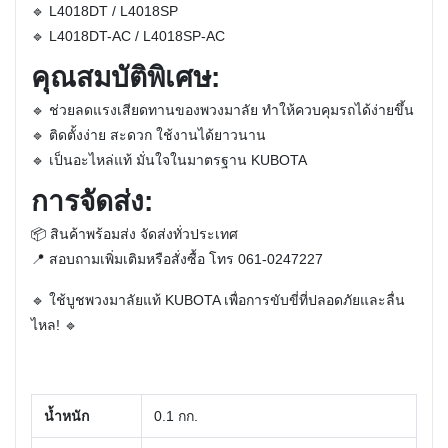
🔹
L4018DT / L4018SP
🔹
L4018DT-AC / L4018SP-AC
คุณสมบัติพิเศษ:
🔹
ช่วยลดแรงเสียดทานของพวงมาลัย ทำให้ควบคุมรถได้ง่ายขึ้น
🔹
ติดตั้งง่าย สะดวก ใช้งานได้ยาวนาน
🔹
เป็นอะไหล่แท้ มั่นใจในมาตรฐาน KUBOTA
การจัดส่ง:
📦
สินค้าพร้อมส่ง จัดส่งทั่วประเทศ
📍
สอบถามเพิ่มเติมหรือสั่งซื้อ โทร 061-0247227
🔹
ใช้บูชพวงมาลัยแท้ KUBOTA เพื่อการขับขี่ที่ปลอดภัยและลื่น
ไหล!
🔹
น้ำหนัก
0.1 กก.