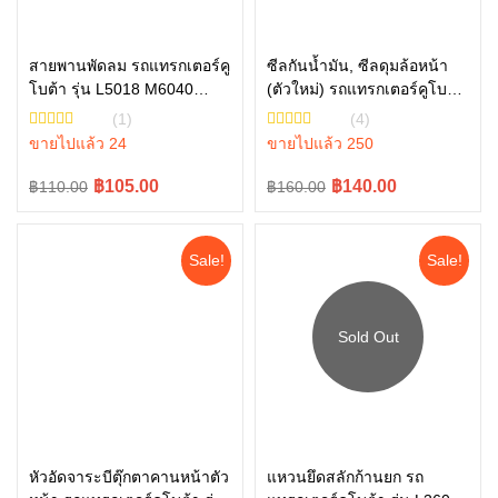
สายพานพัดลม รถแทรกเตอร์คู
ซีลกันน้ำมัน, ซีลดุมล้อหน้า
โบต้า รุ่น L5018 M6040
(ตัวใหม่) รถแทรกเตอร์คูโบต้า
หยิบใส่ตะกร้า
หยิบใส่ตะกร้า
M6240 TC803-97010
รุ่น L3608, L4018, L4508,
(1)
(4)
L4708, L5018 tc832-13370
ขายไปแล้ว 24
ขายไปแล้ว 250
ซีลล้อหน้ารถไถ ซีลล้อ คูโบต้า
Original
Current
Original
Current
฿105.00
฿140.00
฿110.00
฿160.00
price
price
price
price
was:
is:
was:
is:
Sale!
Sale!
฿110.00.
฿105.00.
฿160.00.
฿140.00.
อ่านเพิ่ม
หัวอัดจาระบีตุ๊กตาคานหน้าตัว
แหวนยึดสลักก้านยก รถ