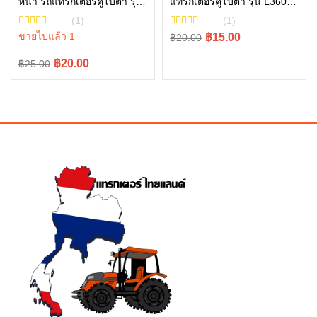
หน้า รถแทรกเตอร์คูโบต้า รุ่น
แทรกเตอร์คูโบต้า รุ่น L3608,
หยิบใส่ตะกร้า
L3608 – L5018 06611-
L4018, L4508, L4708,
(1)
(1)
15010
L5018 tc402-34340
ขายไปแล้ว 1
Original
Current
฿15.00
฿20.00
price
price
Original
Current
฿20.00
฿25.00
was:
is:
price
price
฿20.00.
฿15.00.
was:
is:
฿25.00.
฿20.00.