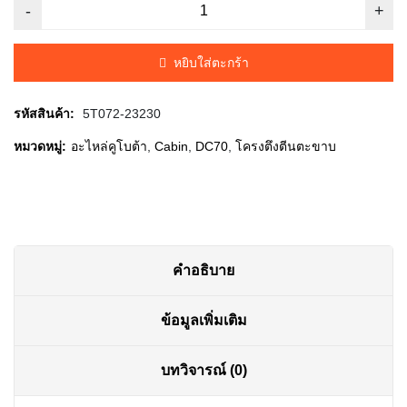
price
price
was:
is:
หยิบใส่ตะกร้า
฿250.00.
฿220.00.
รหัสสินค้า:
5T072-23230
หมวดหมู่:
อะไหล่คูโบต้า
,
Cabin
,
DC70
,
โครงตึงตีนตะขาบ
คำอธิบาย
ข้อมูลเพิ่มเติม
บทวิจารณ์ (0)