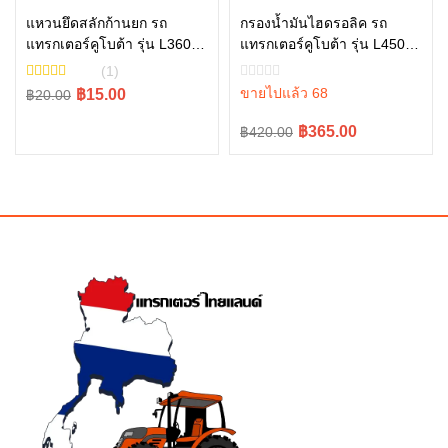
อ่านเพิ่ม
แหวนยึดสลักก้านยก รถ
กรองน้ำมันไฮดรอลิค รถ
แทรกเตอร์คูโบต้า รุ่น L3608,
แทรกเตอร์คูโบต้า รุ่น L4508,
หยิบใส่ตะกร้า
L4018, L4508, L4708,
L4708, L5018 , W9501-
(1)
L5018 tc402-34340
45101
Original
Current
ขายไปแล้ว 68
฿15.00
฿20.00
price
price
Original
Current
฿365.00
฿420.00
was:
is:
price
price
฿20.00.
฿15.00.
was:
is:
฿420.00.
฿365.00.