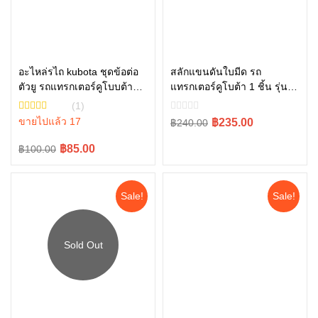
อะไหล่รไถ kubota ชุดข้อต่อ
สลักแขนดันใบมีด รถ
ตัวยู รถแทรกเตอร์คูโบบต้า
แทรกเตอร์คูโบต้า 1 ชิ้น รุ่น
หยิบใส่ตะกร้า
หยิบใส่ตะกร้า
รุ่น L3608, L4708, L3445-
L4708, L5018 , W9558-
(1)
10001
52102
ขายไปแล้ว 17
Original
Current
฿235.00
฿240.00
price
price
Original
Current
฿85.00
฿100.00
was:
is:
price
price
฿240.00.
฿235.00.
was:
is:
Sale!
Sale!
฿100.00.
฿85.00.