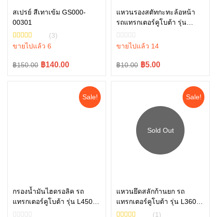
สเปรย์ สีเทาเข้ม GS000-
แหวนรองสตัทกะทะล้อหน้า
00301
รถแทรกเตอร์คูโบต้า รุ่น
หยิบใส่ตะกร้า
หยิบใส่ตะกร้า
L3408, L4508 04013-60140
(3)
ขายไปแล้ว 6
ขายไปแล้ว 14
Original
Current
Original
Current
฿140.00
฿5.00
฿150.00
฿10.00
price
price
price
price
was:
is:
was:
is:
Sale!
Sale!
฿150.00.
฿140.00.
฿10.00.
฿5.00.
อ่านเพิ่ม
กรองน้ำมันไฮดรอลิค รถ
แหวนยึดสลักก้านยก รถ
แทรกเตอร์คูโบต้า รุ่น L4508,
แทรกเตอร์คูโบต้า รุ่น L3608,
หยิบใส่ตะกร้า
L4708, L5018 , W9501-
L4018, L4508, L4708,
(1)