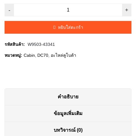
price
price
was:
is:
หยิบใส่ตะกร้า
฿260.00.
฿255.00.
รหัสสินค้า:
W9503-43341
หมวดหมู่:
Cabin
,
DC70
,
อะไหล่คูโบต้า
คำอธิบาย
ข้อมูลเพิ่มเติม
บทวิจารณ์ (0)