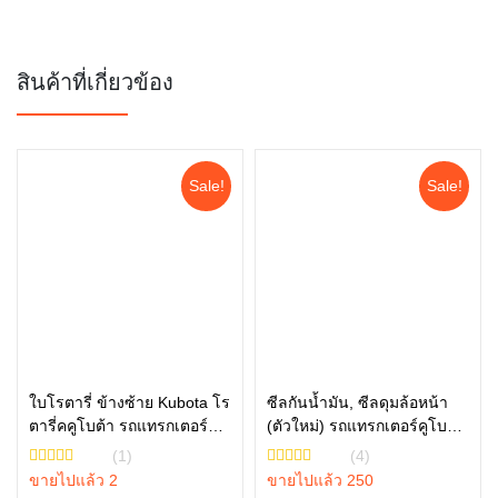
สินค้าที่เกี่ยวข้อง
Sale!
Sale!
ใบโรตารี่ ข้างซ้าย Kubota โร
ซีลกันน้ำมัน, ซีลดุมล้อหน้า
ตารี่คคูโบต้า รถแทรกเตอร์คู
(ตัวใหม่) รถแทรกเตอร์คูโบต้า
หยิบใส่ตะกร้า
หยิบใส่ตะกร้า
โบต้า รุ่น L3608 L4018
รุ่น L3608, L4018, L4508,
(1)
(4)
W9516-54163
L4708, L5018 tc832-13370
ขายไปแล้ว 2
ขายไปแล้ว 250
ซีลล้อหน้ารถไถ ซีลล้อ คูโบต้า