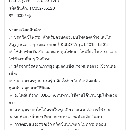
L5018 (รหัส TC832-55120)
รหัสสินค้า: TC832-55120
💸 : 600 / ชุด
รายละเอียดสินค้า:
✅ ชุดสวิตช์ไฟรวม สำหรับควบคุมระบบไฟส่องสว่างและไฟ
สัญญาณต่าง ๆ รถแทรกเตอร์ KUBOTA รุ่น L4018, L5018
✅ ใช้สำหรับเปิด-ปิด และควบคุมไฟหน้า ไฟเลี้ยว ไฟเบรก และ
ไฟทำงานอื่น ๆ ในตัวรถ
✅ ผลิตจากวัสดุคุณภาพสูง ปุ่มกดแข็งแรง ทนต่อการใช้งานต่อ
เนื่อง
✅ ขนาดมาตรฐาน ตรงรุ่น ติดตั้งง่าย ไม่ต้องดัดแปลง
จุดเด่น / คุณสมบัติพิเศษ:
🔹 อะไหล่แท้จาก KUBOTA ทนทาน ใช้งานได้นาน ปุ่มไม่หลวม
ง่าย
🔹 ควบคุมระบบไฟได้ครบในชุดเดียว สะดวกต่อการใช้งาน
🔹 ทนต่อแรงสั่นสะเทือน และสภาพแวดล้อมฝุ่น โคลน
🔹 การตอบสนองรวดเร็ว สวิตช์แน่นหนา ไม่หลวมคลอน