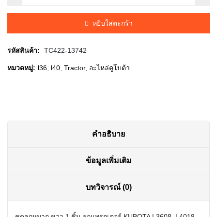
was:
is:
หยิบใส่ตะกร้า
฿900.00.
฿875.00.
รหัสสินค้า:
TC422-13742
หมวดหมู่:
l36
,
l40
,
Tractor
,
อะไหล่คูโบต้า
คำอธิบาย
ข้อมูลเพิ่มเติม
บทวิจารณ์ (0)
ชุดลูกหมาก ขวา 1 ชิ้น รถแทรกเตอร์ KUBOTA L3608, L4018