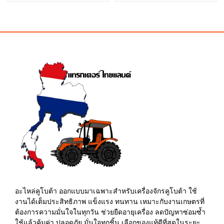
price
price
price
price
was:
is:
was:
is:
฿95.00.
฿90.00.
฿110.00.
฿105.00.
อะไหล่คูโบต้า ออกแบบมาเฉพาะสำหรับเครื่องจักรคูโบต้า ใช้
งานได้เต็มประสิทธิภาพ แข็งแรง ทนทาน เหมาะกับงานเกษตรที่
ต้องการความมั่นใจในทุกวัน ช่วยยืดอายุเครื่อง ลดปัญหาซ่อมซ้ำ
ใช้แล้วคุ้มค่า ปลอดภัย มั่นใจทุกชิ้น เลือกของแท้ดีที่สุดในระยะ