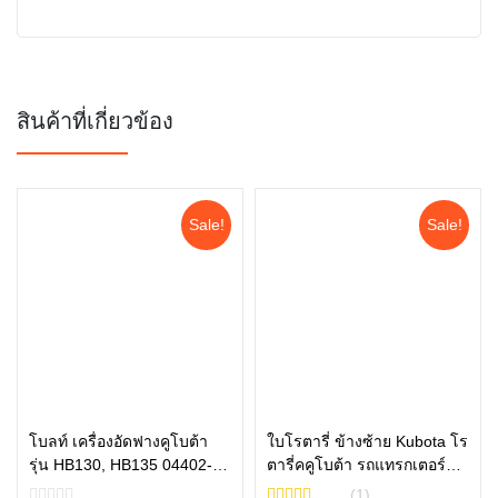
สินค้าที่เกี่ยวข้อง
Sale!
Sale!
โบลท์ เครื่องอัดฟางคูโบต้า
ใบโรตารี่ ข้างซ้าย Kubota โร
รุ่น HB130, HB135 04402-
ตารี่คคูโบต้า รถแทรกเตอร์คู
หยิบใส่ตะกร้า
หยิบใส่ตะกร้า
840AC
โบต้า รุ่น L3608 L4018
(1)