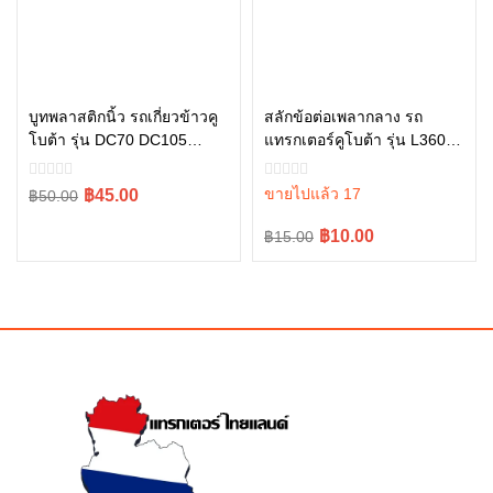
บูทพลาสติกนิ้ว รถเกี่ยวข้าวคู
สลักข้อต่อเพลากลาง รถ
โบต้า รุ่น DC70 DC105
แทรกเตอร์คูโบต้า รุ่น L3608,
หยิบใส่ตะกร้า
หยิบใส่ตะกร้า
5t124-52463
L4018, L4708, L5018
05411-00430
Original
Current
ขายไปแล้ว 17
฿45.00
฿50.00
price
price
Original
Current
฿10.00
฿15.00
was:
is:
price
price
฿50.00.
฿45.00.
was:
is:
฿15.00.
฿10.00.