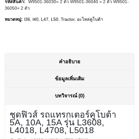
รหัสสินค้า:
W9501-36030= 2 ตัว W9501-36040 = 2 ตัว W9501-
was:
is:
36050= 2 ตัว
฿95.00.
฿90.00.
หมวดหมู่:
l36
,
l40
,
L47
,
L50
,
Tractor
,
อะไหล่คูโบต้า
คำอธิบาย
ข้อมูลเพิ่มเติม
บทวิจารณ์ (0)
ชุดฟิวส์ รถแทรกเตอร์คูโบต้า
5A, 10A, 15A รุ่น L3608,
L4018, L4708, L5018