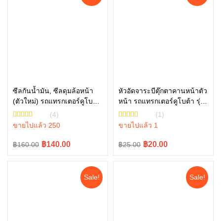
ซีลกันน้ำมัน, ซีลดุมล้อหน้า
หัวอัดจาระบีตุ๊กตาคานหน้าตัว
(ตัวใหม่) รถแทรกเตอร์คูโบต้า
หน้า รถแทรกเตอร์คูโบต้า รุ่น
หยิบใส่ตะกร้า
หยิบใส่ตะกร้า
รุ่น L3608, L4018, L4508,
L3608 – L5018 06611-
(4)
(1)
L4708, L5018 tc832-13370
15010
ขายไปแล้ว 250
ขายไปแล้ว 1
ซีลล้อหน้ารถไถ ซีลล้อ คูโบต้า
Original
Current
Original
Current
฿140.00
฿20.00
฿160.00
฿25.00
price
price
price
price
was:
is:
was:
is:
Sale!
Sale!
฿160.00.
฿140.00.
฿25.00.
฿20.00.