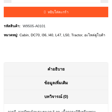
was:
is:
หยิบใส่ตะกร้า
฿1,060.00.
฿1,010.00.
รหัสสินค้า:
W9505-A0101
หมวดหมู่:
Cabin
,
DC70
,
l36
,
l40
,
L47
,
L50
,
Tractor
,
อะไหล่คูโบต้า
คำอธิบาย
ข้อมูลเพิ่มเติม
บทวิจารณ์ (0)
จารบี, จารบีทนร้อนสูง ขนาด 5 กก. เนื้อจาระบีสีเหลืองทอง ,