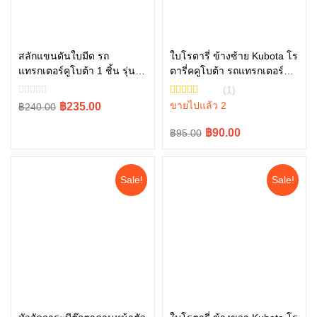
สลักแขนดันใบมีด รถ
ใบโรตารี่ ข้างซ้าย Kubota โร
แทรกเตอร์คูโบต้า 1 ชิ้น รุ่น
ตารี่คคูโบต้า รถแทรกเตอร์คู
หยิบใส่ตะกร้า
หยิบใส่ตะกร้า
L4708, L5018 , W9558-
โบต้า รุ่น L3608 L4018
(1)
52102
W9516-54163
Original
Current
ขายไปแล้ว 2
฿235.00
฿240.00
price
price
Original
Current
฿90.00
฿95.00
was:
is:
price
price
฿240.00.
฿235.00.
was:
is:
Sale!
Sale!
฿95.00.
฿90.00.