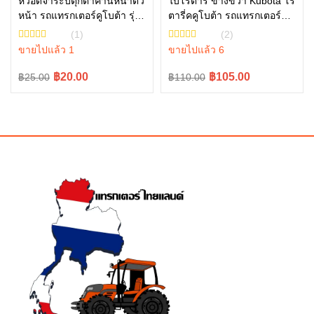
หัวอัดจาระบีตุ๊กตาคานหน้าตัว
ใบโรตารี่ ข้างขวา Kubota โร
หน้า รถแทรกเตอร์คูโบต้า รุ่น
ตารี่คคูโบต้า รถแทรกเตอร์คู
หยิบใส่ตะกร้า
หยิบใส่ตะกร้า
L3608 – L5018 06611-
โบต้า รุ่น L4708 L5018
(1)
(2)
15010
W9518-54071
ขายไปแล้ว 1
ขายไปแล้ว 6
Original
Current
Original
Current
฿20.00
฿105.00
฿25.00
฿110.00
price
price
price
price
was:
is:
was:
is:
฿25.00.
฿20.00.
฿110.00.
฿105.00.