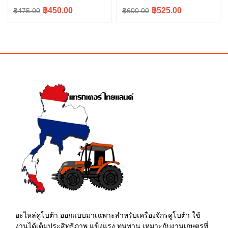
Original
Current
Original
Current
฿450.00
฿525.00
฿475.00
฿600.00
price
price
price
price
was:
is:
was:
is:
฿475.00.
฿450.00.
฿600.00.
฿525.00.
อะไหล่คูโบต้า ออกแบบมาเฉพาะสำหรับเครื่องจักรคูโบต้า ใช้
งานได้เต็มประสิทธิภาพ แข็งแรง ทนทาน เหมาะกับงานเกษตรที่