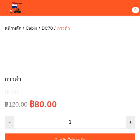
0
หน้าหลัก
Cabin
DC70
กาวดำ
Sale!
กาวดำ
฿80.00
฿120.00
Original
Current
price
price
was:
is:
หยิบใส่ตะกร้า