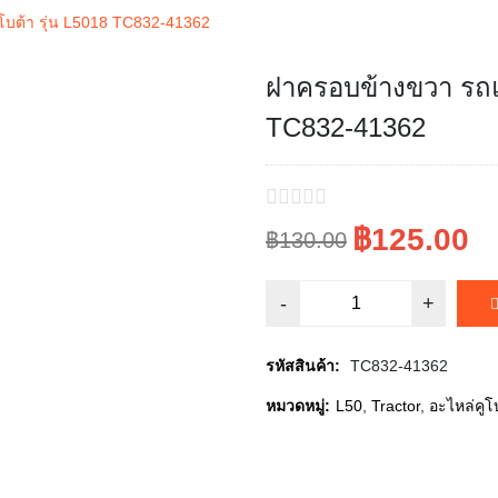
บต้า รุ่น L5018 TC832-41362
ฝาครอบข้างขวา รถแท
Sale!
TC832-41362
฿125.00
฿130.00
Original
Current
price
price
was:
is:
รหัสสินค้า:
TC832-41362
฿130.00.
฿125.00.
หมวดหมู่:
L50
,
Tractor
,
อะไหล่คูโ