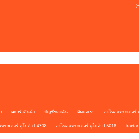
(
ก
ตะกร้าสินค้า
บัญชีของฉัน
ติดต่อเรา
อะไหล่แทรกเตอร์ 
แทรกเตอร์ คูโบต้า L4708
อะไหล่แทรกเตอร์ คูใบค้า L5018
tracto