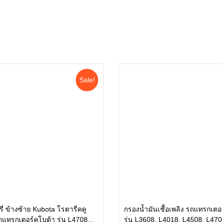
Sale!
่ ข้างซ้าย Kubota โรตารี่คคู
กรองน้ำมันเชื้อเพลิง รถแทรกเตอร
ถแทรกเตอร์คูโบต้า รุ่น L4708
รุ่น L3608, L4018, L4508, L470
หยิบใส่ตะกร้า
หยิบใส่ตะกร้า