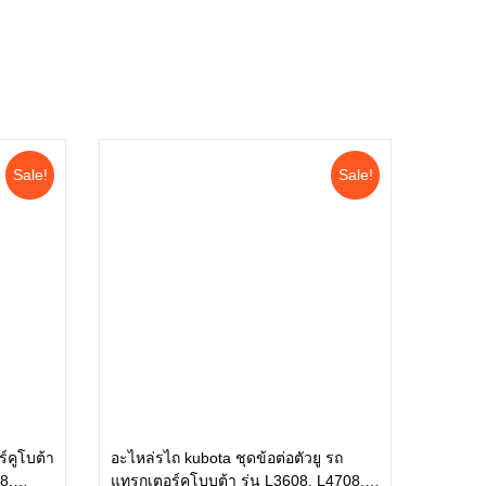
Sale!
Sale!
์คูโบต้า
อะไหล่รไถ kubota ชุดข้อต่อตัวยู รถ
8,
แทรกเตอร์คูโบบต้า รุ่น L3608, L4708,
หยิบใส่ตะกร้า