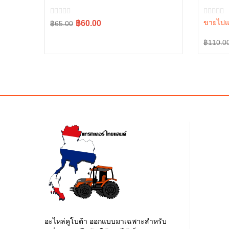
L5018 
Original
Current
ขายไปแ
฿60.00
฿65.00
price
price
Origina
Curren
฿110.0
was:
is:
price
price
฿65.00.
฿60.00.
was:
is:
฿110.0
฿105.0
อะไหล่คูโบต้า ออกแบบมาเฉพาะสำหรับ