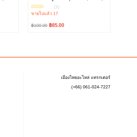
L3445-10001
(1)
ขายไปแล้ว 17
Original
Current
฿85.00
฿100.00
price
price
was:
is:
฿100.00.
฿85.00.
เมืองไทยอะไหล่ แทรกเตอร์
(+66) 061-024-7227