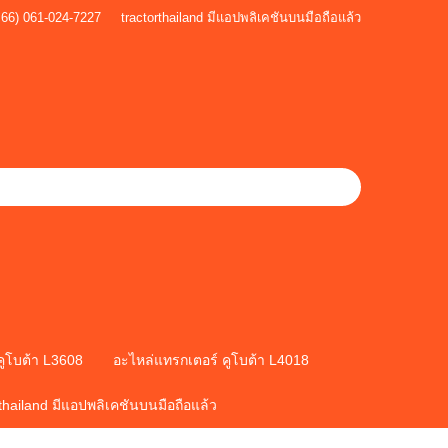
+66) 061-024-7227
tractorthailand มีแอปพลิเคชันบนมือถือแล้ว
คูโบต้า L3608
อะไหล่แทรกเตอร์ คูโบต้า L4018
rthailand มีแอปพลิเคชันบนมือถือแล้ว