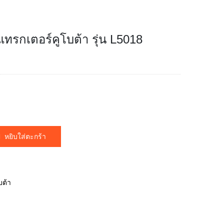
รกเตอร์คูโบต้า รุ่น L5018
หยิบใส่ตะกร้า
บต้า