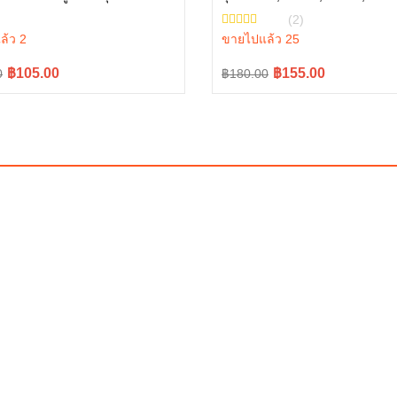
W9518-54061
L5018, M6040 W9501-21010B
(2)
ล้ว 2
ขายไปแล้ว 25
l
t
Original
Current
฿105.00
฿155.00
0
฿180.00
price
price
was:
is:
0.
0.
฿180.00.
฿155.00.