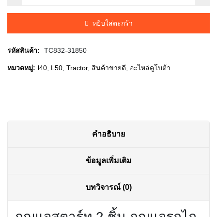
was:
is:
หยิบใส่ตะกร้า
฿95.00.
฿90.00.
รหัสสินค้า:
TC832-31850
หมวดหมู่:
l40
,
L50
,
Tractor
,
สินค้าขายดี
,
อะไหล่คูโบต้า
คำอธิบาย
ข้อมูลเพิ่มเติม
บทวิจารณ์ (0)
กุญแจสตาร์ท 2 ชิ้น กุญแจรถไถ