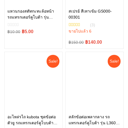
อ่านเพิ่ม
แหวนรองสตัทกะทะล้อหน้า
สเปรย์ สีเทาเข้ม GS000-
รถแทรกเตอร์คูโบต้า รุ่น
00301
หยิบใส่ตะกร้า
L3408, L4508 04013-60140
(3)
Original
Current
ขายไปแล้ว 6
฿5.00
฿10.00
price
price
Original
Current
฿140.00
฿150.00
was:
is:
price
price
฿10.00.
฿5.00.
was:
is:
Sale!
Sale!
฿150.00.
฿140.00.
อะไหล่รไถ kubota ชุดข้อต่อ
สลักข้อต่อเพลากลาง รถ
ตัวยู รถแทรกเตอร์คูโบบต้า
แทรกเตอร์คูโบต้า รุ่น L3608,
หยิบใส่ตะกร้า
หยิบใส่ตะกร้า